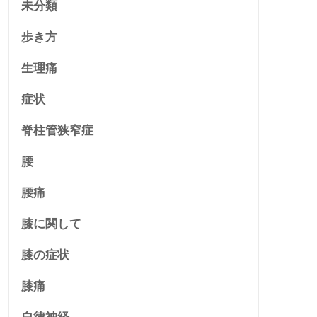
未分類
歩き方
生理痛
症状
脊柱管狭窄症
腰
腰痛
膝に関して
膝の症状
膝痛